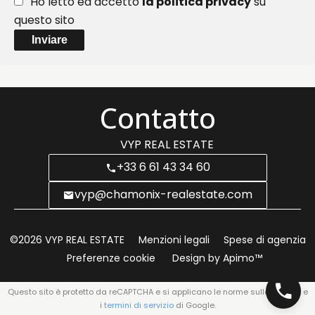
Ho letto ed accetto
la politica privacy
su
questo sito
Inviare
Contatto
VYP REAL ESTATE
+33 6 61 43 34 60
vyp@chamonix-realestate.com
©2026 VYP REAL ESTATE
Menzioni legali
Spese di agenzia
Preferenze cookie
Design by
Apimo™
Questo sito è protetto da reCAPTCHA e si applicano le norme sulla
privacy
e
i
termini di servizio
di Google.